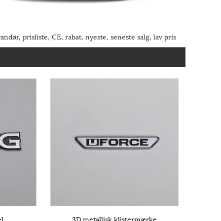
dør, prisliste, CE, rabat, nyeste, seneste salg, lav pris
el
3D metallisk klistermærke