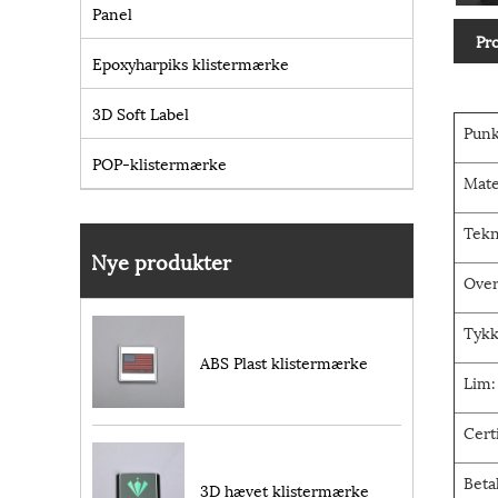
Panel
Pr
Epoxyharpiks klistermærke
3D Soft Label
Punk
POP-klistermærke
Mate
Tekn
Nye produkter
Over
Tykk
ABS Plast klistermærke
Lim:
Cert
Beta
3D hævet klistermærke