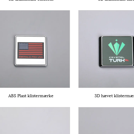
ABS Plast klistermærke
3D hævet klistermæ