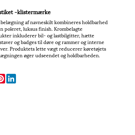
tiket -klistermærke
lbelægning af navneskilt kombineres holdbarhed
n poleret, luksus finish. Krombelagte
ter inkluderer bil- og lastbilgitter, hætte
taver og badges til døre og rammer og interne
ver. Produktets lette vægt reducerer køretøjets
lægningen øger udseendet og holdbarheden.
k
itter
Pinterest
LinkedIn