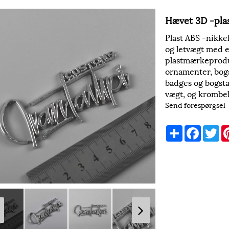
Hævet 3D -plas
Plast ABS -nikke
og letvægt med e
plastmærkeproduk
ornamenter, bogs
badges og bogsta
vægt, og krombe
Send forespørgsel
Share
Faceboo
Tw