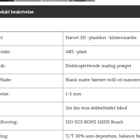
odukt beskrivelse
t:
Hævet 3D -plastiket -klistermærke
riale:
ABS -plast
ik:
Elektroplettende maling præget
flade:
Blank matte børstet twill cd mønste
else:
1-5 mm
3m lim tesa dobbeltsidet bånd
ificering:
ISO SGS ROHS MSDS Reach
ling:
T/T 30% som depositum, balance fø