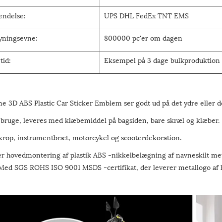
endelse:
UPS DHL FedEx TNT EMS
yningsevne:
800000 pc'er om dagen
tid:
Eksempel på 3 dage bulkproduktion 
e 3D ABS Plastic Car Sticker Emblem ser godt ud på det ydre eller de
t bruge, leveres med klæbemiddel på bagsiden, bare skræl og klæber.
lkrop, instrumentbræt, motorcykel og scooterdekoration.
er hovedmontering af plastik ABS -nikkelbelægning af navneskilt meta
 Med SGS ROHS ISO 9001 MSDS -certifikat, der leverer metallogo af h