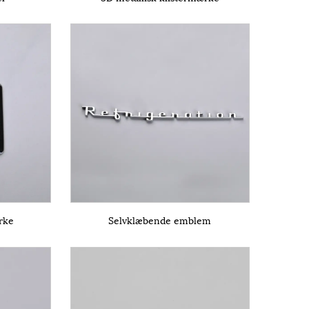
rke
Selvklæbende emblem