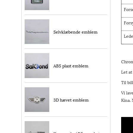
Fors
Fors
Selvklæbende emblem
Lede
Chrom
ABS plast emblem
Let a
Til bi
Vi lav
3D hævet emblem
Kina.