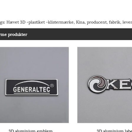
gs: Hævet 3D -plastiket -klistermærke, Kina, producent, fabrik, leveran
rme produkter
3D aluminium emblem
3D aluminium lab