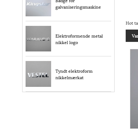
Badge for
galvaniseringsmaskine
Hot ta
Elektroformende metal
Va
nikkel logo
Tyndt elektroform
nikkelmærkat