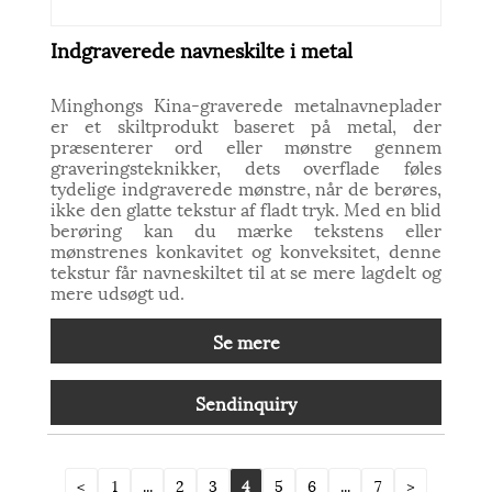
Indgraverede navneskilte i metal
Minghongs Kina-graverede metalnavneplader
er et skiltprodukt baseret på metal, der
præsenterer ord eller mønstre gennem
graveringsteknikker, dets overflade føles
tydelige indgraverede mønstre, når de berøres,
ikke den glatte tekstur af fladt tryk. Med en blid
berøring kan du mærke tekstens eller
mønstrenes konkavitet og konveksitet, denne
tekstur får navneskiltet til at se mere lagdelt og
mere udsøgt ud.
Se mere
Sendinquiry
<
1
...
2
3
4
5
6
...
7
>