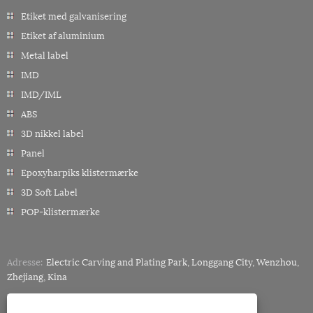
Etiket med galvanisering
Etiket af aluminium
Metal label
IMD
IMD/IML
ABS
3D nikkel label
Panel
Epoxyharpiks klistermærke
3D Soft Label
POP-klistermærke
Adresse:
Electric Carving and Plating Park, Longgang City, Wenzhou,
Zhejiang, Kina
Tlf:
+86-18858882057