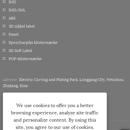
IMD
IMD/IML
ABS
3D nikkel label
Panel
Epoxyharpiks klistermærke
3D Soft Label
POP-klistermærke
Adresse:
Electric Carving and Plating Park, Longgang City, Wenzhou,
Zhejiang, Kina
Tlf:
+86-18858882057
E-mail:
miley@minghonglabels.com
We use cookies to offer you a better
browsing experience, analyze site traffic
and personalize content. By using this
site, you agree to our use of cookies.