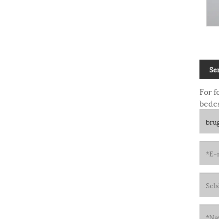
Se
For f
bedes