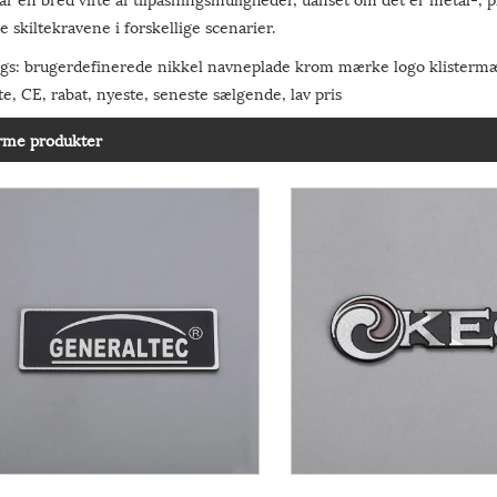
e skiltekravene i forskellige scenarier.
ags: brugerdefinerede nikkel navneplade krom mærke logo klistermærk
ste, CE, rabat, nyeste, seneste sælgende, lav pris
rme produkter