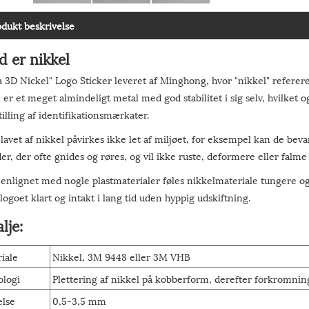
odukt beskrivelse
d er nikkel
 3D Nickel" Logo Sticker leveret af Minghong, hvor "nikkel" refererer 
 er et meget almindeligt metal med god stabilitet i sig selv, hvilket og
illing af identifikationsmærkater.
 lavet af nikkel påvirkes ikke let af miljøet, for eksempel kan de bev
r, der ofte gnides og røres, og vil ikke ruste, deformere eller falme 
lignet med nogle plastmaterialer føles nikkelmateriale tungere og h
logoet klart og intakt i lang tid uden hyppig udskiftning.
lje:
iale
Nikkel, 3M 9448 eller 3M VHB
ologi
Plettering af nikkel på kobberform, derefter forkromnin
else
0,5-3,5 mm