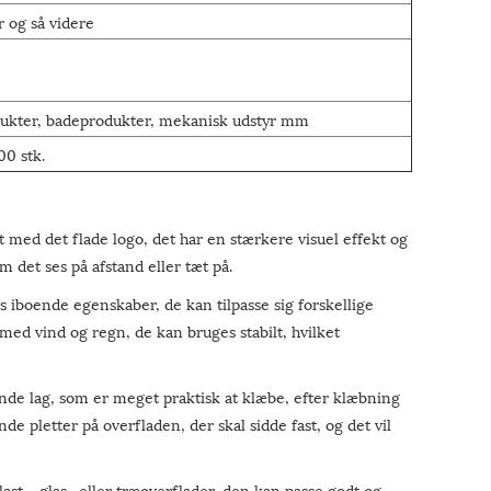
er og så videre
rodukter, badeprodukter, mekanisk udstyr mm
00 stk.
med det flade logo, det har en stærkere visuel effekt og
m det ses på afstand eller tæt på.
s iboende egenskaber, de kan tilpasse sig forskellige
med vind og regn, de kan bruges stabilt, hvilket
ende lag, som er meget praktisk at klæbe, efter klæbning
ende pletter på overfladen, der skal sidde fast, og det vil
ast-, glas- eller træoverflader, den kan passe godt og