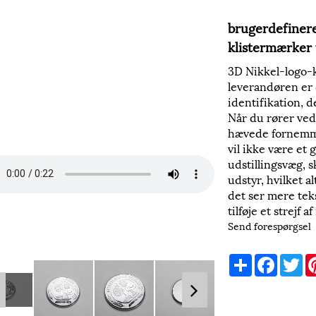
brugerdefinere
klistermærker 
3D Nikkel-logo-k
leverandøren er 
identifikation, d
Når du rører ved
hævede fornemme
vil ikke være et
udstillingsvæg, s
udstyr, hvilket a
det ser mere tek
tilføje et strejf 
Send forespørgsel
Share
Faceboo
Tw