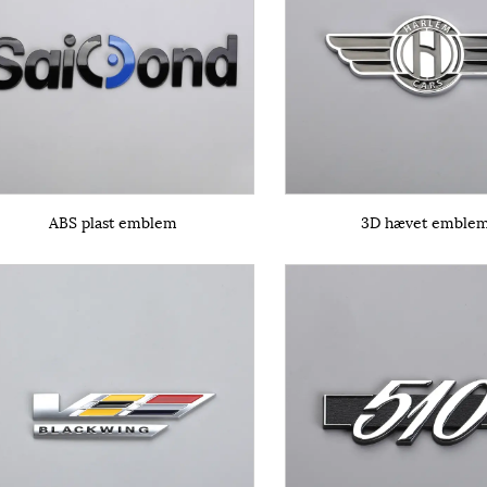
ABS plast emblem
3D hævet emble