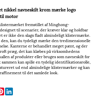
t nikkel navneskilt krom mærke logo
til motor
listermærket fremstillet af Minghong-
designet til scenarier, der kræver klar og holdbar
et er ikke den slags fladt almindeligt klistermærke.
 den, kan du tydeligt mærke den tredimensionelle
lse. Kanterne er behandlet meget pænt, og der
 groft præg, det kan klæbes på virksomhedens
kallen af ​​produkter eller bruges som navneskilt for
lt sammen kan spille en tydelig identifikationsrolle,
stureret ud end almindelige klistermærker og kan
af raffinement til det samlede look.
k
itter
Pinterest
LinkedIn