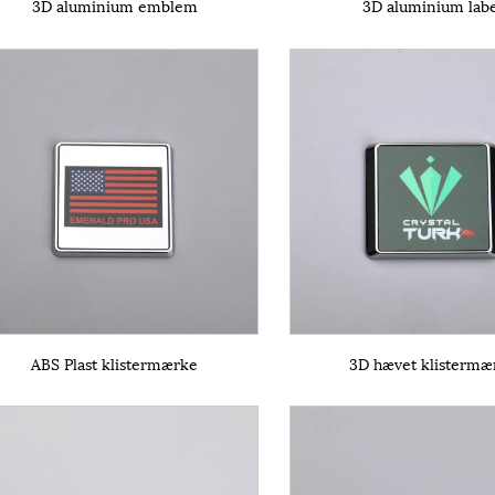
3D aluminium emblem
3D aluminium lab
ABS Plast klistermærke
3D hævet klistermæ