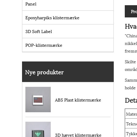
Panel
Pr
Epoxyharpiks klistermærke
Hva
3D Soft Label
"China
nikkel
POP-klistermærke
fremst
Skilte
område
Nye produkter
Sammen
holde 
Deta
ABS Plast klistermærke
Mater
Tekn
Tykk
3D hævet klistermærke