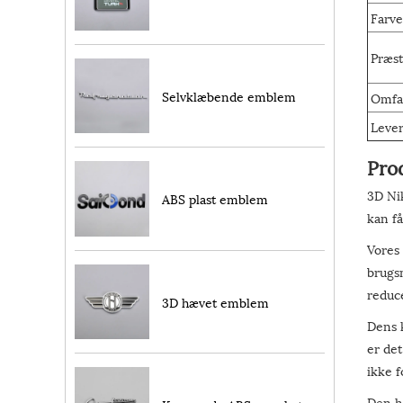
Farve
Præst
Selvklæbende emblem
Omfa
Lever
Pro
3D Nik
ABS plast emblem
kan få
Vores 
brugsm
reduc
3D hævet emblem
Dens k
er det
ikke 
Den ha