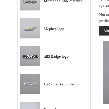
Kromende ABS-mærkat
opfyld
Hot t
prisli
3D plast logo
Va
ABS Badge logo
Logo mærkat emblem