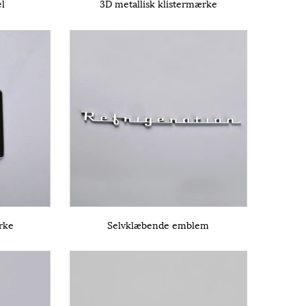
el
3D metallisk klistermærke
rke
Selvklæbende emblem