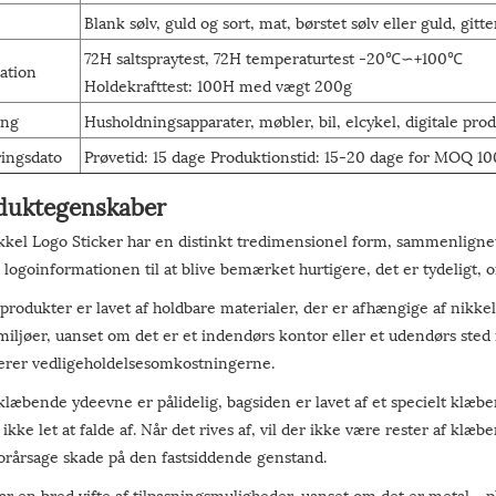
Blank sølv, guld og sort, mat, børstet sølv eller guld, gitt
72H saltspraytest, 72H temperaturtest -20℃∽+100℃
ation
Holdekrafttest: 100H med vægt 200g
ng
Husholdningsapparater, møbler, bil, elcykel, digitale p
ingsdato
Prøvetid: 15 dage Produktionstid: 15-20 dage for MOQ 10
duktegenskaber
kel Logo Sticker har en distinkt tredimensionel form, sammenlignet 
 logoinformationen til at blive bemærket hurtigere, det er tydeligt, o
produkter er lavet af holdbare materialer, der er afhængige af nikkel
iljøer, uanset om det er et indendørs kontor eller et udendørs sted 
erer vedligeholdelsesomkostningerne.
læbende ydeevne er pålidelig, bagsiden er lavet af et specielt klæb
 ikke let at falde af. Når det rives af, vil der ikke være rester af klæb
forårsage skade på den fastsiddende genstand.
r en bred vifte af tilpasningsmuligheder, uanset om det er metal-, pl