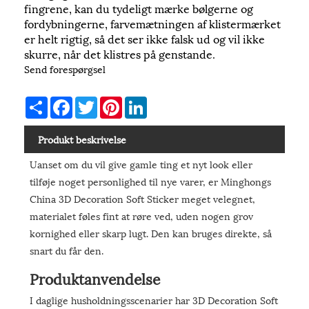
fingrene, kan du tydeligt mærke bølgerne og
fordybningerne, farvemætningen af ​​klistermærket
er helt rigtig, så det ser ikke falsk ud og vil ikke
skurre, når det klistres på genstande.
Send forespørgsel
Share
Facebook
Twitter
Pinterest
LinkedIn
Produkt beskrivelse
Uanset om du vil give gamle ting et nyt look eller
tilføje noget personlighed til nye varer, er Minghongs
China 3D Decoration Soft Sticker meget velegnet,
materialet føles fint at røre ved, uden nogen grov
kornighed eller skarp lugt. Den kan bruges direkte, så
snart du får den.
Produktanvendelse
I daglige husholdningsscenarier har 3D Decoration Soft