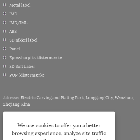
Metal label
IMD
IMD/IML
ABS
3D nikkel label
Panel
Epoxyharpiks klistermærke
3D Soft Label
POP-klistermærke
Adresse:
Electric Carving and Plating Park, Longgang City, Wenzhou,
Zhejiang, Kina
Tlf:
+86-18858882057
E-mail:
miley@minghonglabels.com
We use cookies to offer you a better
browsing experience, analyze site traffic