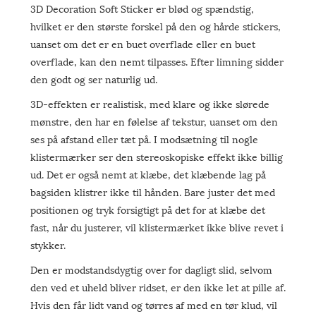
3D Decoration Soft Sticker er blød og spændstig,
hvilket er den største forskel på den og hårde stickers,
uanset om det er en buet overflade eller en buet
overflade, kan den nemt tilpasses. Efter limning sidder
den godt og ser naturlig ud.
3D-effekten er realistisk, med klare og ikke slørede
mønstre, den har en følelse af tekstur, uanset om den
ses på afstand eller tæt på. I modsætning til nogle
klistermærker ser den stereoskopiske effekt ikke billig
ud. Det er også nemt at klæbe, det klæbende lag på
bagsiden klistrer ikke til hånden. Bare juster det med
positionen og tryk forsigtigt på det for at klæbe det
fast, når du justerer, vil klistermærket ikke blive revet i
stykker.
Den er modstandsdygtig over for dagligt slid, selvom
den ved et uheld bliver ridset, er den ikke let at pille af.
Hvis den får lidt vand og tørres af med en tør klud, vil